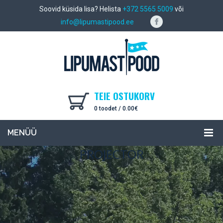
Soovid küsida lisa? Helista
+372 5565 5009
või
info@lipumastipood.ee
TEIE OSTUKORV
0 toodet /
0.00
€
MENÜÜ
PROJECTOR