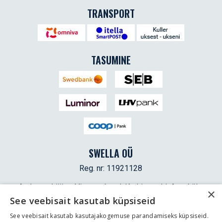
TRANSPORT
TASUMINE
SWELLA OÜ
Reg. nr: 11921128
Aadress: Lääne-Viru maakond, Kadrina vald, Ama küla,
×
Karjatooma, 45205
See veebisait kasutab küpsiseid
Telefon: +372 5565 5009
See veebisait kasutab kasutajakogemuse parandamiseks küpsiseid.