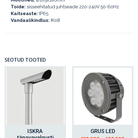
Mõõtmed:
Ø105x186mm
Toide:
sisseehitatud juhtseade 220-240V 50-60Hz
Kaitseaste:
IP65
Vandaalikindlus:
IK08
SEOTUD TOOTED
ISKRA
GRUS LED
VALI
VALI
tänavavalgusti