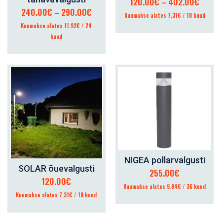
Hinna
120.00
€
–
402.00
€
Hinnavahemik:
240.00
€
–
290.00
€
120.0
Kuumakse alates 7.31€ / 18 kuud
240.00€
kuni
Kuumakse alates 11.92€ / 24
kuni
402.
kuud
290.00€
NIGEA pollarvalgusti
LISA KORVI
SOLAR õuevalgusti
255.00
€
LISA KORVI
120.00
€
Kuumakse alates 9.84€ / 36 kuud
Kuumakse alates 7.31€ / 18 kuud