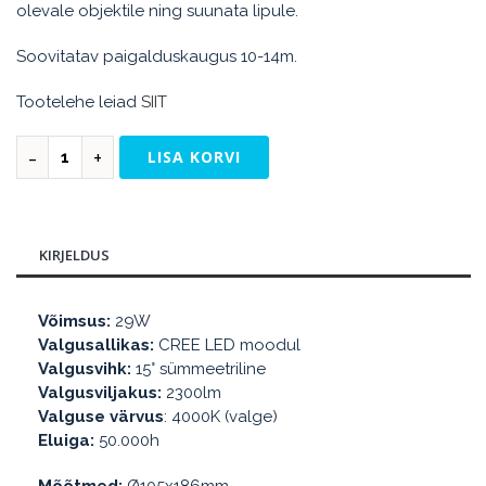
olevale objektile ning suunata lipule.
Soovitatav paigalduskaugus 10-14m.
Tootelehe leiad
SIIT
LISA KORVI
KIRJELDUS
Võimsus:
29W
Valgusallikas:
CREE LED moodul
Valgusvihk:
15° sümmeetriline
Valgusviljakus:
2300lm
Valguse värvus
: 4000K (valge)
Eluiga:
50.000h