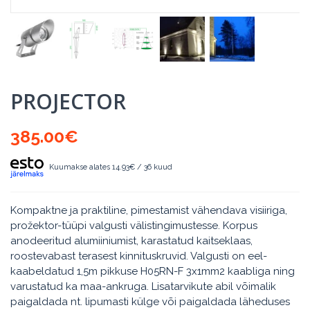
PROJECTOR
385.00
€
Kuumakse alates 14.93€ / 36 kuud
Kompaktne ja praktiline, pimestamist vähendava visiiriga,
prožektor-tüüpi valgusti välistingimustesse. Korpus
anodeeritud alumiiniumist, karastatud kaitseklaas,
roostevabast terasest kinnituskruvid. Valgusti on eel-
kaabeldatud 1,5m pikkuse H05RN-F 3x1mm2 kaabliga ning
varustatud ka maa-ankruga. Lisatarvikute abil võimalik
paigaldada nt. lipumasti külge või paigaldada läheduses