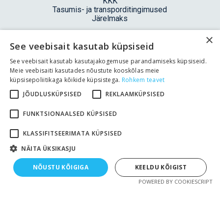
KKK
Tasumis- ja transporditingimused
Järelmaks
E-POOD
×
See veebisait kasutab küpsiseid
Teie ostukorv
See veebisait kasutab kasutajakogemuse parandamiseks küpsiseid.
Kassa
Meie veebisaiti kasutades nõustute kooskõlas meie
TRANSPORT
küpsisepoliitikaga kõikide küpsistega.
Rohkem teavet
JÕUDLUSKÜPSISED
REKLAAMKÜPSISED
FUNKTSIONAALSED KÜPSISED
TASUMINE
KLASSIFITSEERIMATA KÜPSISED
NÄITA ÜKSIKASJU
NÕUSTU KÕIGIGA
KEELDU KÕIGIST
POWERED BY COOKIESCRIPT