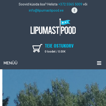
Soovid küsida lisa? Helista
+372 5565 5009
või
info@lipumastipood.ee
TEIE OSTUKORV
0 toodet /
0.00
€
MENÜÜ