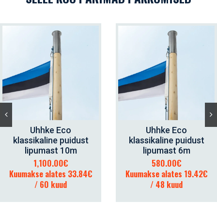
Uhhke Eco
Uhhke Eco
LISA KORVI
LISA KORVI
klassikaline puidust
klassikaline puidust
lipumast 10m
lipumast 6m
1,100.00
€
580.00
€
Kuumakse alates 33.84€
Kuumakse alates 19.42€
/ 60 kuud
/ 48 kuud