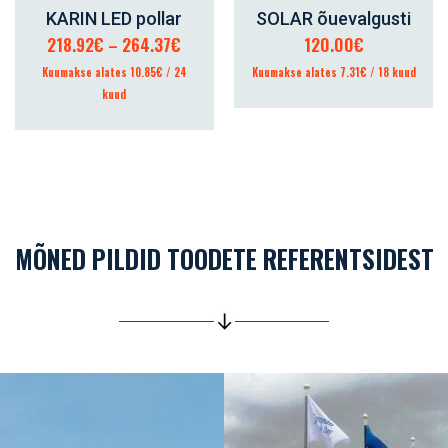
KARIN LED pollar
SOLAR õuevalgusti
VALI
LISA KORVI
Hinnavahemik:
218.92
€
–
264.37
€
120.00
€
218.92€
Kuumakse alates 10.85€ / 24
Kuumakse alates 7.31€ / 18 kuud
kuni
kuud
264.37€
MÕNED PILDID TOODETE REFERENTSIDEST