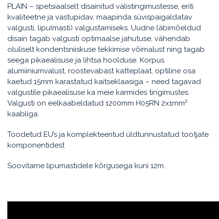
PLAIN – spetsiaalselt disainitud välistingimustesse, eriti
kvaliteetne ja vastupidav, maapinda süvispaigaldatav
valgusti, lipu(masti) valgustamiseks. Uudne läbimõeldud
disain tagab valgusti optimaalse jahutuse, vähendab
oluliselt kondentsniiskuse tekkimise võimalust ning tagab
seega pikaealisuse ja lihtsa hoolduse. Korpus
alumiiniumvalust, roostevabast katteplaat, optiline osa
kaetud 15mm karastatud kaitseklaasiga – need tagavad
valgustile pikaealisuse ka meie karmides tingimustes.
Valgusti on eelkaabeldatud 1200mm H05RN 2x1mm²
kaabliga.
Toodetud EU’s ja komplekteeritud üldtunnustatud tootjate
komponentidest
Soovitame lipumastidele kõrgusega kuni 12m.