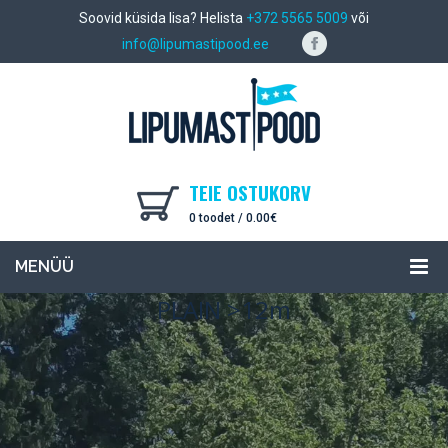
Soovid küsida lisa? Helista
+372 5565 5009
või
info@lipumastipood.ee
TEIE OSTUKORV
0 toodet /
0.00
€
MENÜÜ
PLAIN >12m