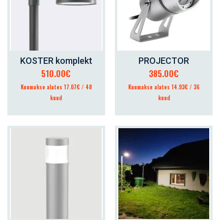
KOSTER komplekt
PROJECTOR
LISA KORVI
LISA KORVI
510.00
€
385.00
€
Kuumakse alates 17.07€ / 48
Kuumakse alates 14.93€ / 36
kuud
kuud