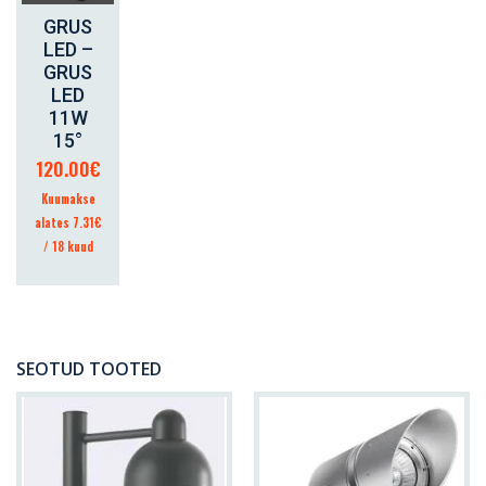
GRUS
KORVI
LED –
GRUS
LED
11W
15°
120.00
€
Kuumakse
alates 7.31€
/ 18 kuud
SEOTUD TOOTED