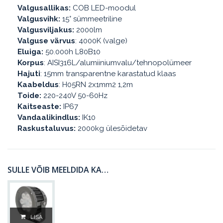
Valgusallikas:
COB LED-moodul
Valgusvihk:
15° sümmeetriline
Valgusviljakus:
2000lm
Valguse värvus
: 4000K (valge)
Eluiga:
50.000h L80B10
Korpus
: AISI316L/alumiiniumvalu/tehnopolümeer
Hajuti
: 15mm transparentne karastatud klaas
Kaabeldus
: H05RN 2x1mm2 1,2m
Toide:
220-240V 50-60Hz
Kaitseaste:
IP67
Vandaalikindlus:
IK10
Raskustaluvus:
2000kg ülesõidetav
SULLE VÕIB MEELDIDA KA…
LISA