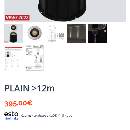
PLAIN >12m
395.00
€
Kuumakse alates 15.26€ / 36 kuud