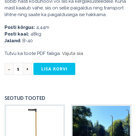
sobib hästi koduhoovi või siis ka kergliiklusteedele. Kuna
mast kaalub vähe, siis on selle paigaldus ning transport
lihtne ning saate ka paigaldusega ise hakkama.
Posti kõrgus:
4,44m
Posti kaal:
48kg
Jaland:
B-40
Tutvu ka toote PDF failiga.
Vajuta siia
LISA KORVI
SEOTUD TOOTED