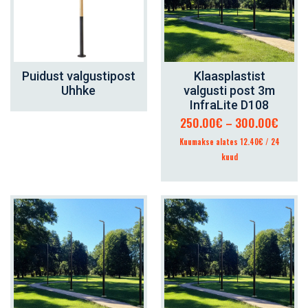
Puidust valgustipost
Klaasplastist
LISA KORVI
VALI
Uhhke
valgusti post 3m
InfraLite D108
Hinna
250.00
€
–
300.00
€
250.
Kuumakse alates 12.40€ / 24
kuni
kuud
300.