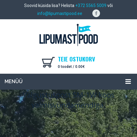
Soovid küsida lisa? Helista
+372 5565 5009
või
info@lipumastipood.ee
TEIE OSTUKORV
0 toodet /
0.00
€
MENÜÜ
Valgustuspost SM-1W koos
valmisvundamendiga.